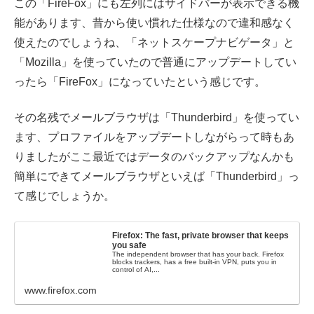
この「FireFox」にも左列にはサイドバーが表示できる機
能があります、昔から使い慣れた仕様なので違和感なく
使えたのでしょうね、「ネットスケープナビゲータ」と
「Mozilla」を使っていたので普通にアップデートしてい
ったら「FireFox」になっていたという感じです。
その名残でメールブラウザは「Thunderbird」を使ってい
ます、プロファイルをアップデートしながらって時もあ
りましたがここ最近ではデータのバックアップなんかも
簡単にできてメールブラウザといえば「Thunderbird」っ
て感じでしょうか。
Firefox: The fast, private browser that keeps
you safe
The independent browser that has your back. Firefox
blocks trackers, has a free built-in VPN, puts you in
control of AI,...
www.firefox.com