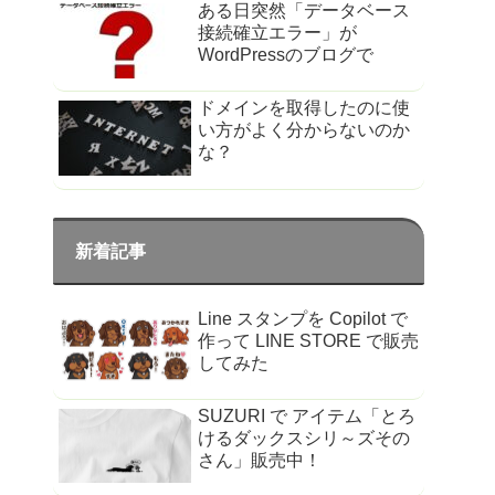
ある日突然「データベース
接続確立エラー」が
WordPressのブログで
ドメインを取得したのに使
い方がよく分からないのか
な？
新着記事
Line スタンプを Copilot で
作って LINE STORE で販売
してみた
SUZURI で アイテム「とろ
けるダックスシリ～ズその
さん」販売中！