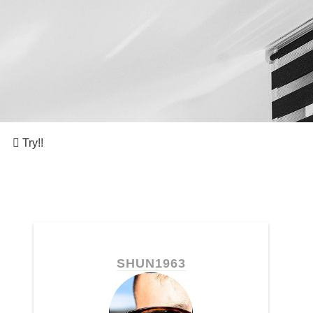
。
Try!!
SHUN1963