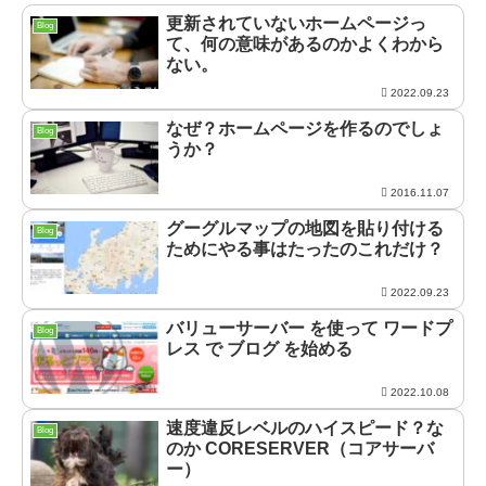
更新されていないホームページっ
Blog
て、何の意味があるのかよくわから
ない。
2022.09.23
なぜ？ホームページを作るのでしょ
Blog
うか？
2016.11.07
グーグルマップの地図を貼り付ける
Blog
ためにやる事はたったのこれだけ？
2022.09.23
バリューサーバー を使って ワードプ
Blog
レス で ブログ を始める
2022.10.08
速度違反レベルのハイスピード？な
Blog
のか CORESERVER（コアサーバ
ー）